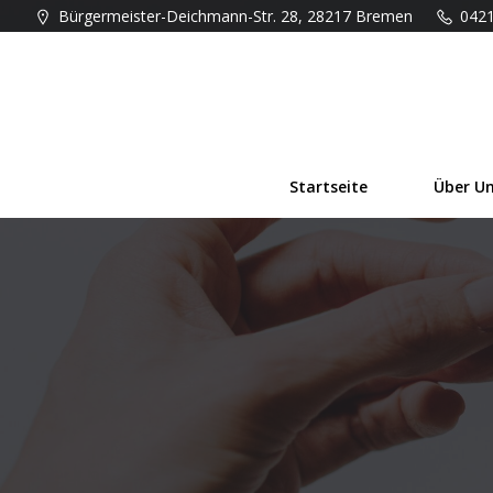
Zum
Bürgermeister-Deichmann-Str. 28, 28217 Bremen
042
Inhalt
springen
Startseite
Über U