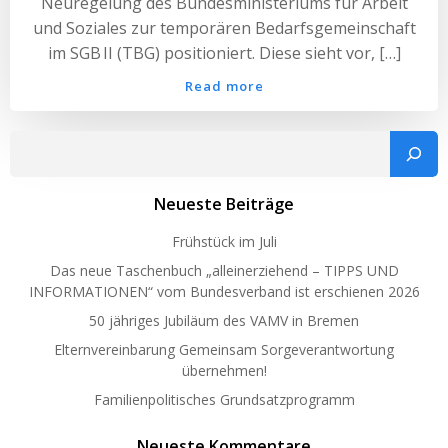
Neuregelung des Bundesministeriums für Arbeit
und Soziales zur temporären Bedarfsgemeinschaft
im SGB II (TBG) positioniert. Diese sieht vor, […]
Read more
Such
Neueste Beiträge
Frühstück im Juli
Das neue Taschenbuch „alleinerziehend – TIPPS UND
INFORMATIONEN“ vom Bundesverband ist erschienen 2026
50 jähriges Jubiläum des VAMV in Bremen
Elternvereinbarung Gemeinsam Sorgeverantwortung
übernehmen!
Familienpolitisches Grundsatzprogramm
Neueste Kommentare