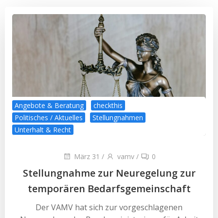
Angebote & Beratung
checkthis
Politisches / Aktuelles
Stellungnahmen
Unterhalt & Recht
März 31
/
vamv
/
0
Stellungnahme zur Neuregelung zur
temporären Bedarfsgemeinschaft
Der VAMV hat sich zur vorgeschlagenen