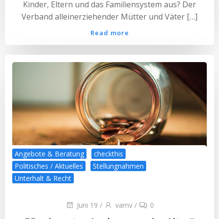
Kinder, Eltern und das Familiensystem aus? Der
Verband alleinerziehender Mütter und Väter […]
Read more
Angebote & Beratung
checkthis
Politisches / Aktuelles
Stellungnahmen
Unterhalt & Recht
Juni 19
/
vamv
/
0