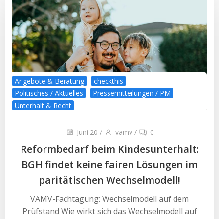
Angebote & Beratung
checkthis
Politisches / Aktuelles
Pressemitteilungen / PM
Unterhalt & Recht
Juni 20
/
vamv
/
0
Reformbedarf beim Kindesunterhalt:
BGH findet keine fairen Lösungen im
paritätischen Wechselmodell!
VAMV-Fachtagung: Wechselmodell auf dem
Prüfstand Wie wirkt sich das Wechselmodell auf