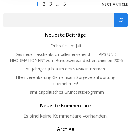
Posts
Posts
Page
Page
Page
Page
1
2
3
…
5
NEXT ARTICLE
navigation
navig
Such
Neueste Beiträge
Frühstück im Juli
Das neue Taschenbuch „alleinerziehend – TIPPS UND
INFORMATIONEN“ vom Bundesverband ist erschienen 2026
50 jähriges Jubiläum des VAMV in Bremen
Elternvereinbarung Gemeinsam Sorgeverantwortung
übernehmen!
Familienpolitisches Grundsatzprogramm
Neueste Kommentare
Es sind keine Kommentare vorhanden.
Archive