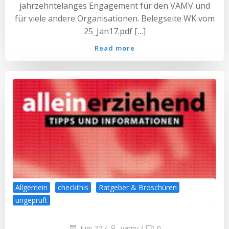
jahrzehntelanges Engagement für den VAMV und
für viele andere Organisationen. Belegseite WK vom
25_Jan17.pdf […]
Read more
Allgemein
checkthis
Ratgeber & Broschüren
ungeprüft
Juni 22
/
vamv
/
0