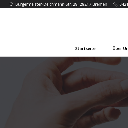
Zum
Bürgermeister-Deichmann-Str. 28, 28217 Bremen
042
Inhalt
springen
Startseite
Über U