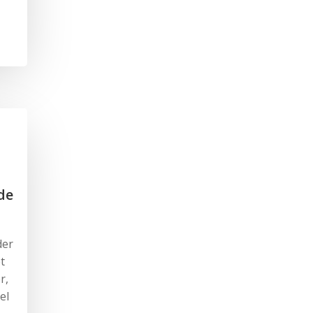
de
der
t
r,
el