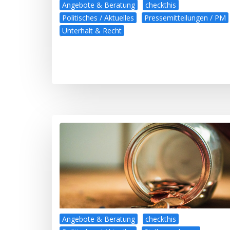
Angebote & Beratung
checkthis
Politisches / Aktuelles
Pressemitteilungen / PM
Unterhalt & Recht
Angebote & Beratung
checkthis