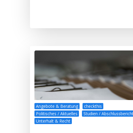
Angebote & Beratung
checkthis
Politisches / Aktuelles
Studien / Abschlussberich
Unterhalt & Recht