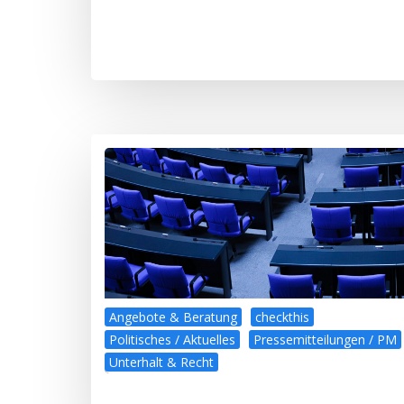
Angebote & Beratung
checkthis
Politisches / Aktuelles
Pressemitteilungen / PM
Unterhalt & Recht