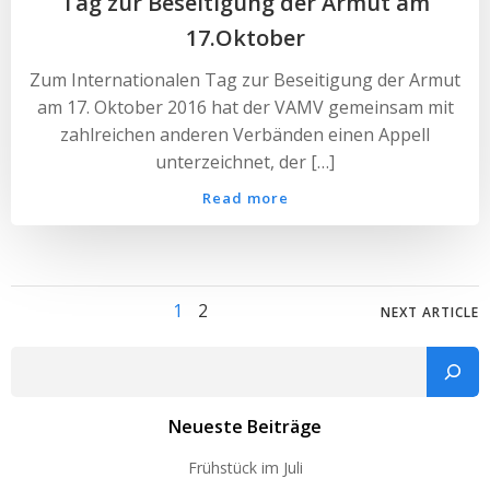
Tag zur Beseitigung der Armut am
17.Oktober
Zum Internationalen Tag zur Beseitigung der Armut
am 17. Oktober 2016 hat der VAMV gemeinsam mit
zahlreichen anderen Verbänden einen Appell
unterzeichnet, der […]
Read more
Posts
Posts
Page
Page
1
2
NEXT ARTICLE
navigation
navig
Such
Neueste Beiträge
Frühstück im Juli