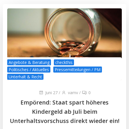
Angebote & Beratung
checkthis
Politisches / Aktuelles
Pressemitteilungen / PM
Unterhalt & Recht
Juni 27
/
vamv
/
0
Empörend: Staat spart höheres
Kindergeld ab Juli beim
Unterhaltsvorschuss direkt wieder ein!