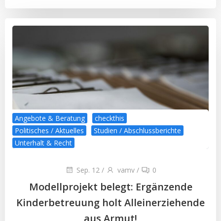
Angebote & Beratung
checkthis
Politisches / Aktuelles
Studien / Abschlussberichte
Unterhalt & Recht
Sep. 12
/
vamv
/
0
Modellprojekt belegt: Ergänzende
Kinderbetreuung holt Alleinerziehende
aus Armut!