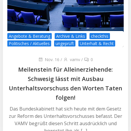
Angebote & Beratung
Archive & Links
checkthis
Politisches / Aktuelles
ungeprüft
Unterhalt & Recht
Nov. 16
/
vamv
/
0
Meilenstein für Alleinerziehende:
Schwesig lässt mit Ausbau
Unterhaltsvorschuss den Worten Taten
folgen!
Das Bundeskabinett hat sich heute mit dem Gesetz
zur Reform des Unterhaltsvorschusses befasst. Der
VAMV begrüßt diesen Schritt ausdrücklich und
bewertet ihn als […]