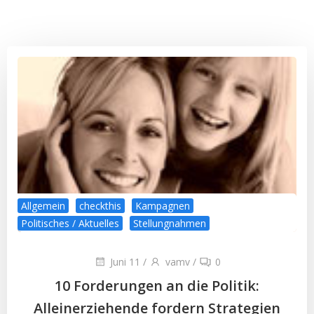
Allgemein
checkthis
Kampagnen
Politisches / Aktuelles
Stellungnahmen
Juni 11
/
vamv
/
0
10 Forderungen an die Politik:
Alleinerziehende fordern Strategien