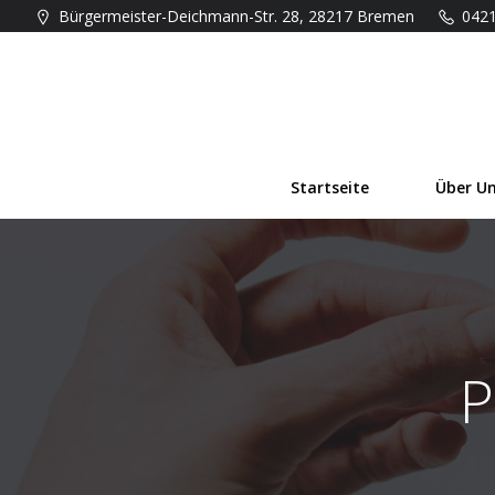
Zum
Bürgermeister-Deichmann-Str. 28, 28217 Bremen
042
Inhalt
springen
Startseite
Über U
P