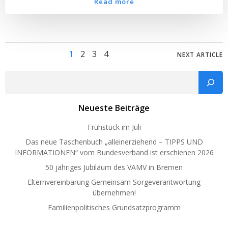
Read more
Posts
Posts
Page
Page
Page
Page
1
2
3
4
NEXT ARTICLE
navigation
navig
Such
Neueste Beiträge
Frühstück im Juli
Das neue Taschenbuch „alleinerziehend – TIPPS UND
INFORMATIONEN“ vom Bundesverband ist erschienen 2026
50 jähriges Jubiläum des VAMV in Bremen
Elternvereinbarung Gemeinsam Sorgeverantwortung
übernehmen!
Familienpolitisches Grundsatzprogramm