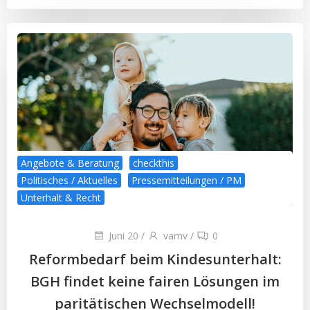
Angebote & Beratung
checkthis
Politisches / Aktuelles
Pressemitteilungen / PM
Unterhalt & Recht
Juni 20
/
vamv
/
0
Reformbedarf beim Kindesunterhalt:
BGH findet keine fairen Lösungen im
paritätischen Wechselmodell!