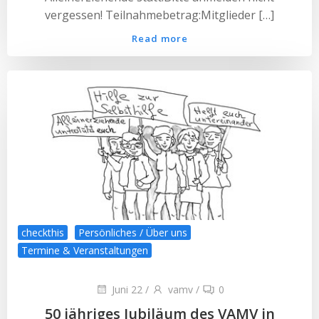
vergessen! Teilnahmebetrag:Mitglieder […]
Read more
checkthis
Persönliches / Über uns
Termine & Veranstaltungen
Juni 22
/
vamv
/
0
50 jähriges Jubiläum des VAMV in