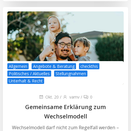
Allgemein
Angebote & Beratung
checkthis
Politisches / Aktuelles
Stellungnahmen
Unterhalt & Recht
Okt. 20
/
vamv
/
0
Gemeinsame Erklärung zum
Wechselmodell
Wechselmodell darf nicht zum Regelfall werden –